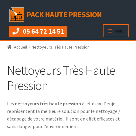
Aller
Aller
PACK HAUTE PRESSION
à
au
la
contenu
05 64 72 14 51
navigation
Menu
Présentation
Accueil
Nettoyeurs Très Haute Pression
Ouvrir
Nettoyeurs Très Haute Pression
Nettoyeurs Très Haute
le
menu
Ouvrir
Pièces détachées
Pression
enfant
le
menu
Ouvrir
Accessoires
enfant
le
Les
nettoyeurs très haute pression
à jet d’eau Denjet,
menu
Contact
représentent la meilleure solution pour le nettoyage /
enfant
décapage de votre matériel. Il sont en effet efficaces et
sans danger pour l’environnement.