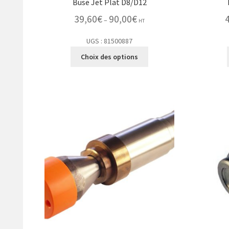
Buse Jet Plat D8/D12
39,60
€
90,00
€
–
HT
UGS : 81500887
Choix des options