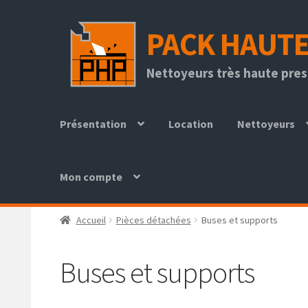
PACK HAUTE
Aller
Aller
Nettoyeurs très haute press
à
au
la
contenu
navigation
de
Présentation
Location
Nettoyeurs
décapeur
THP
DEN
Mon compte
JET
Accueil
Pièces détachées
Buses et supports
Buses et supports