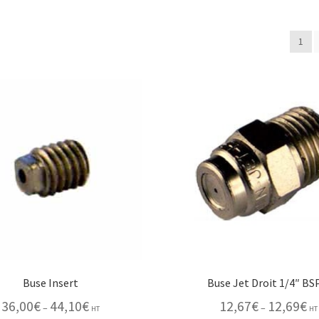
1
Buse Insert
Buse Jet Droit 1/4″ BS
36,00
€
44,10
€
12,67
€
12,69
€
–
–
HT
HT