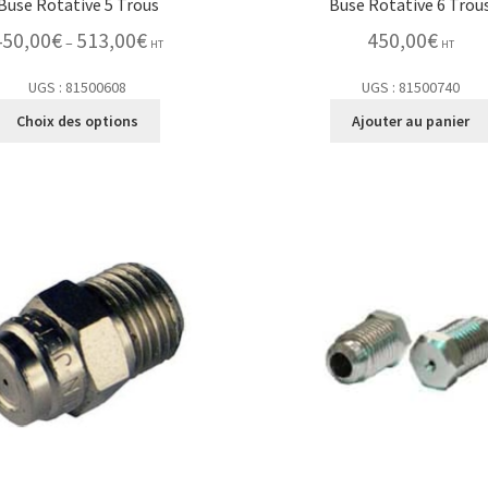
Buse Rotative 5 Trous
Buse Rotative 6 Trou
450,00
€
513,00
€
450,00
€
–
HT
HT
UGS : 81500608
UGS : 81500740
Choix des options
Ajouter au panier