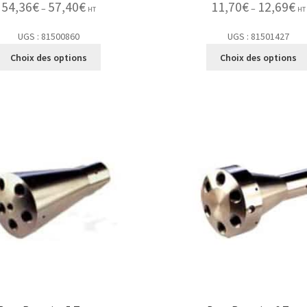
54,36
€
57,40
€
11,70
€
12,69
€
–
–
HT
HT
UGS : 81500860
UGS : 81501427
Choix des options
Choix des options