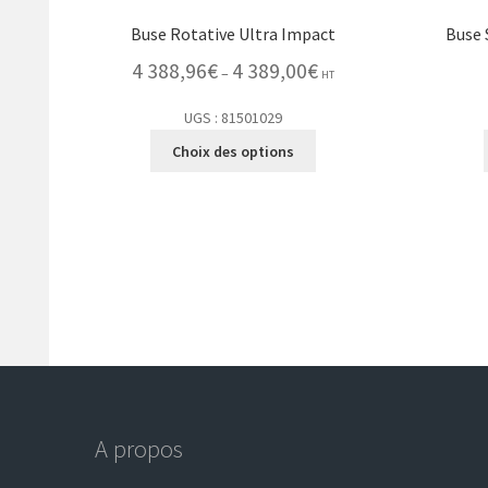
Buse Rotative Ultra Impact
Buse 
4 388,96
€
4 389,00
€
–
HT
UGS : 81501029
Choix des options
A propos