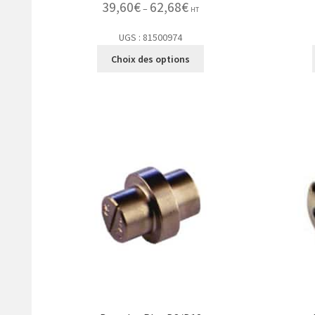
39,60
€
62,68
€
–
HT
UGS : 81500974
Choix des options