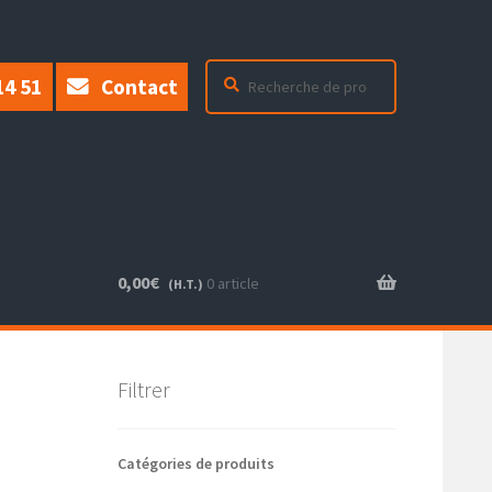
Recherche
Recherche
14 51
Contact
pour :
0,00
€
0 article
(H.T.)
Filtrer
Catégories de produits