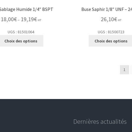
Sablage Humide 1/4″ BSPT
Buse Saphir 1/8″ UNF – 2
18,00
€
19,19
€
26,10
€
–
HT
HT
UGS : 81501064
UGS : 81500723
Choix des options
Choix des options
1
Dernières actualités