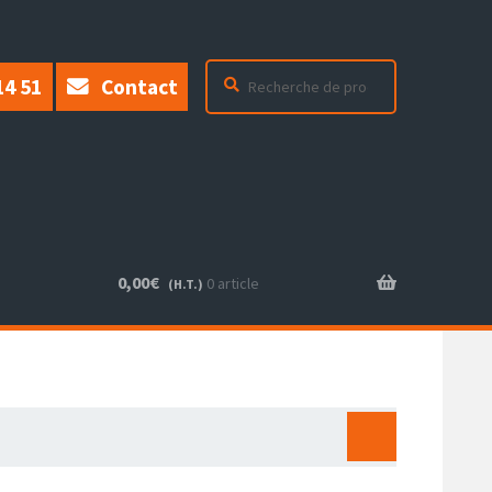
Recherche
Recherche
14 51
Contact
pour :
0,00
€
0 article
(H.T.)