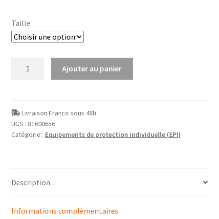
Taille
quantité
Ajouter au panier
de
Pantalon
de
protection
Livraison Franco sous 48h
UGS :
81600656
200/500
Catégorie :
Equipements de protection individuelle (EPI)
bars
Description
Informations complémentaires