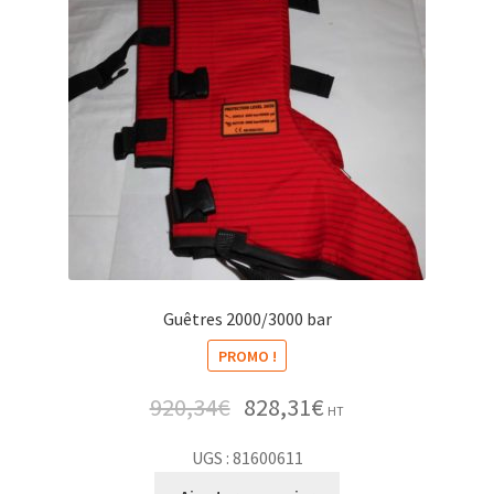
Guêtres 2000/3000 bar
PROMO !
920,34
€
828,31
€
HT
UGS : 81600611