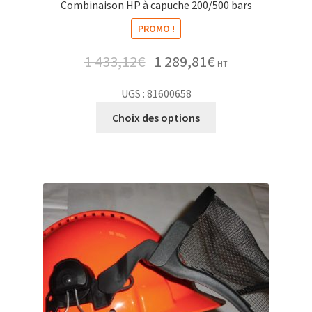
Combinaison HP à capuche 200/500 bars
PROMO !
1 433,12
€
1 289,81
€
HT
UGS : 81600658
Choix des options