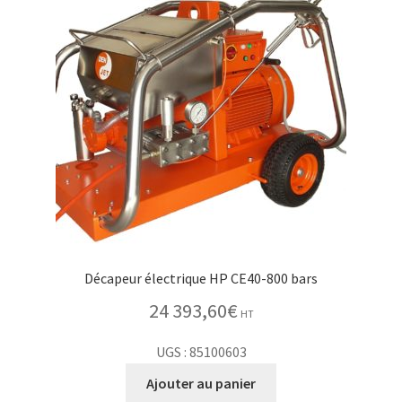
menu
Ouvrir
Accessoires
enfant
le
menu
Contact
enfant
Décapeur électrique HP CE40-800 bars
24 393,60
€
HT
UGS : 85100603
Ajouter au panier