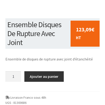
Ensemble Disques
123,09
€
De Rupture Avec
HT
Joint
Ensemble de disques de rupture avec joint d’étanchéité
quantité
Ajouter au panier
de
Ensemble
Disques
De
Livraison Franco sous 48h
UGS :
81300686
Rupture