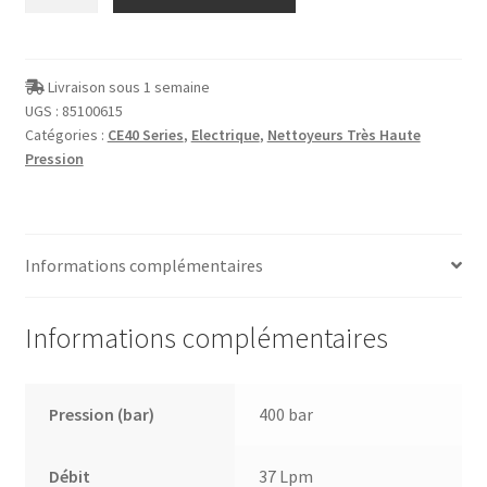
de
Décapeur
électrique
HP
Livraison sous 1 semaine
UGS :
85100615
CE40-
Catégories :
CE40 Series
,
Electrique
,
Nettoyeurs Très Haute
400
Pression
bars
Informations complémentaires
Informations complémentaires
Pression (bar)
400 bar
Débit
37 Lpm