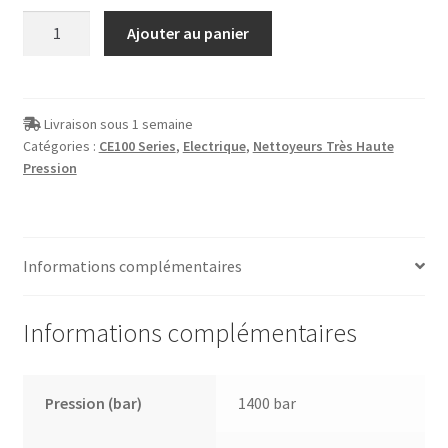
quantité
Ajouter au panier
de
Décapeur
électrique
1400
Livraison sous 1 semaine
Catégories :
CE100 Series
,
Electrique
,
Nettoyeurs Très Haute
bars
Pression
-
CE100-
1400
Informations complémentaires
Informations complémentaires
Pression (bar)
1400 bar