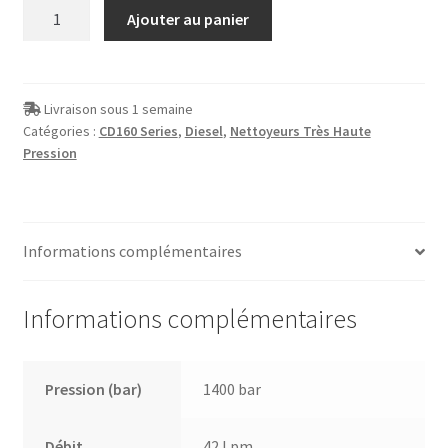
quantité
Ajouter au panier
de
Décapeur
THP
diesel
Livraison sous 1 semaine
Catégories :
CD160 Series
,
Diesel
,
Nettoyeurs Très Haute
CD160-
Pression
1400
bars
Informations complémentaires
Informations complémentaires
Pression (bar)
1400 bar
Débit
42 Lpm