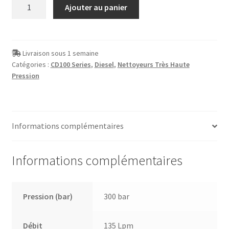
quantité
Ajouter au panier
de
Décapeur
HP
diesel
Livraison sous 1 semaine
Catégories :
CD100 Series
,
Diesel
,
Nettoyeurs Très Haute
CD100-
Pression
300
bars
Informations complémentaires
Informations complémentaires
Pression (bar)
300 bar
Débit
135 Lpm