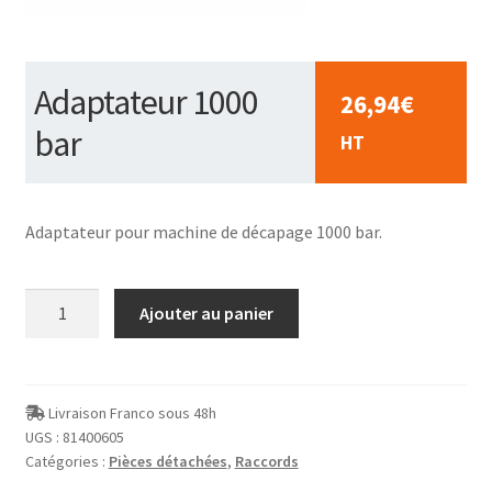
Adaptateur 1000
26,94
€
bar
HT
Adaptateur pour machine de décapage 1000 bar.
quantité
Ajouter au panier
de
Adaptateur
1000
bar
Livraison Franco sous 48h
UGS :
81400605
Catégories :
Pièces détachées
,
Raccords